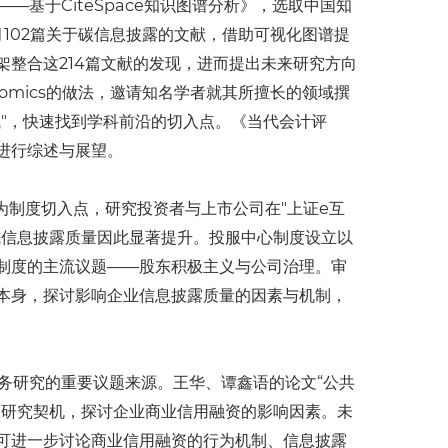
基于CiteSpace知识图谱分析》，选取中国知
2025年7月102篇关于碳信息披露的文献，借助可视化图谱提
整合这214篇文献的发现，进而提出未来研究方向
 Economics的做法，邀请知名学者就其所擅长的领域撰
"，快速找到学科前沿的切入点。《当代会计评
进行综述与展望。
为制度切入点，研究投资者与上市公司在"
上证e互
式信息披露质量因此显著提升。投服中心制度设立以
制度的主流议题——股东积极主义与公司治理。审
本身，探讨影响企业信息披露质量的因素与机制，
务研究的重要议题来源。王华、谭鑫语的论文“公共
一研究契机，探讨企业商业信用融资的影响因素。未
可进一步讨论商业信用融资的行为机制、信息披露