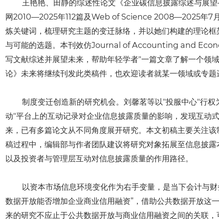
王艳艳、田静的综述性论文《企业碳信息披露综述与展望——
网2010—2025年112篇及Web of Science 2008—
炼关键词，梳理研究主题的变迁脉络，并以她们构建的理论框架
与可能的选题。本刊效仿Journal of Accounting and
写文献综述并展望未来，帮助年轻学者"一篇文章了解一个领域
论》未来将继续刊发此类稿件，也欢迎读者就某一领域或专题
制度变迁创造新的研究机会。刘馨茗等以"投服中心"行权
动
"平台上的互动记录对企业信息披露质量的影响，发现互动
来，已有多篇论文从不同角度展开研究。本文初稿主要关注该
稿过程中，编辑部与作者团队建议将研究对象拓展至信息披露
以及投资者与管理层互动对信息披露质量的作用路径。
以资本市场信息环境变化作为右手变量，是当下会计与财
数据开放能否增加企业
商业信用融资
”，借助公共数据开放这
来的研究不应止于公共数据开放与商业信用融资之间的关联，