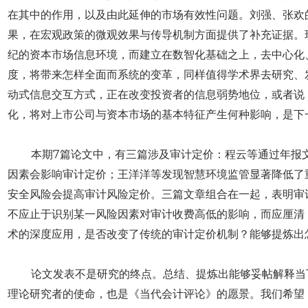
在其中的作用，以及由此延伸的市场有效性问题。刘强、张欢
果，在宏观政策的微观效果与传导机制方面提供了补充证据。
纪的资本市场信息环境，而建立在数智化基础之上，去中心化
度，将带来怎样全面而系统的变革，同样值得学术界去研究、
动式信息交互方式，正在改变投资者的信息弱势地位，或者说，
化，将对上市公司与资本市场的基本特征产生何种影响，是下
本期7篇论文中，有三篇涉及
审计定价
：程云等通过年报
因素会影响审计定价；王洋洋等发现智慧环境监管显著降低了
安全风险会提高审计风险定价。三篇文章组合在一起，表明审计
不应止于识别某一风险因素对审计收费高低的影响，而应厘清
术的深度应用，是否改变了传统的审计定价机制？能够提炼出
论文发表不是研究的终点。总结、提炼出能够妥帖解释当
理论研究者的使命，也是《当代会计评论》的愿景。我们希望