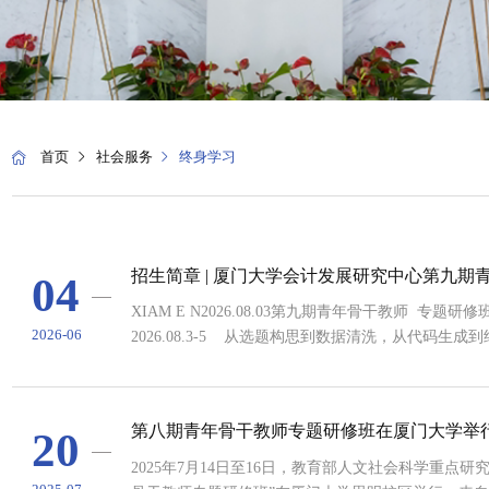
首页
社会服务
终身学习
招生简章 | 厦门大学会计发展研究中心第九期
04
班
XIAM E N2026.08.03第九期青年骨干教师 专
2026-06
2026.08.3-5 从选题构思到数据清洗，从代码生成
平权，促使实证研究进入“工业时代”，青年教师面临
方法”，而是能否提出真正有价值的问题，能否避免“
思想”，能否在中国场景中提炼出有解释力的会计理
第八期青年骨干教师专题研修班在厦门大学举
20
动，从作业批改到反馈优化，数字工具正深刻重塑教师
2025年7月14日至16日，教育部人文社会科学重点