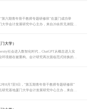
计发展研究中心举办青年骨干教师专题研修班的初
...
日，“第六期青年骨干教师专题研修班”在厦门成功举
门大学会计发展研究中心主办，来自20余所兄弟院校
研究中心主任、《当代会计评论》主编刘峰教授主持开
青年骨干教师专题研修班的初衷、目标和愿景，并对
兄弟院校青年教师研究发展的需求，...
厦门大学）
amen University社会进入数智化时代，ChatGPT从概念进入实
业环境都在被重构。会计研究再次面临范式转换的挑
境、提出新的范式；会计教学的内容、方法、手段上
更好地面对“α世代”的大学生。这些问题，我们在
2年8月7至9日，“第五期青年骨干教师专题研修班”
点研究基地厦门大学会计发展研究中心主办，来自境
厦门大学会计发展研究中心主任、《当代会计评论》主
发展研究中心举办青年骨干教师专题研修班的初衷、
.