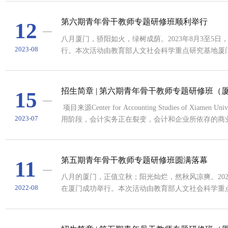
教授主持开班仪式。刘峰教授简要介绍了厦门大学会
衷、目标和愿景，并对各位老师的到来表示热烈的欢迎。
第六期青年骨干教师专题研修班顺利举行
12
八月厦门，骄阳如火，绿树成荫。2023年8月3至5
2023-08
行。本次活动由教育部人文社会科学重点研究基地厦
共30余位教师参加本次研修班。厦门大学会计发展
班仪式，他简要介绍厦门大学会计发展研究中心举办
各位老师的到来表示热烈的欢迎。本次研修班紧密切合
招生简章 | 第六期青年骨干教师专题研修班（
15
项目来源Center for Accounting Studies of Xi
2023-07
用阶段，会计实务正在裂变，会计和企业所依存的商
战，在研究方法和理论层面，都需要会计界面临新环
也同样需要改变，以更好地面对数智化时代的要求，也
思考、在尝试、在行动。这个夏天，...
第五期青年骨干教师专题研修班圆满落幕
11
八月的厦门，正值立秋；阳光灿烂，然秋风凉爽。202
2022-08
在厦门成功举行。本次活动由教育部人文社会科学重
内外20余所高校的40余位教师参加了本次研修班。
编刘峰教授主持开班仪式，他简要介绍厦门大学会计
目标和愿景，并对各位老师的到来表示热烈的欢迎。..