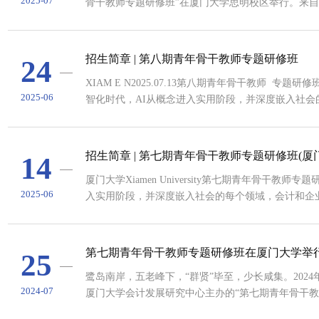
2025-07
骨干教师专题研修班”在厦门大学思明校区举行。来
州学院、大连民族大学、东北财经大学、福建农林大
学、海南师范大学、河南财经政法大学、河南工程学
计大学、莆田学院、汕头大学、上海对外经贸大学、..
招生简章 | 第八期青年骨干教师专题研修班
24
XIAM E N2025.07.13第八期青年骨干教师 专题研修
2025-06
智化时代，AI从概念进入实用阶段，并深度嵌入社
构，会计实务正在裂变。大语言模型在让会计研究更
境、新方法，是用大语言模型复制原有的研究问题，
范式转换与挑战，进而为建构中国特色的自主知识体系，
招生简章 | 第七期青年骨干教师专题研修班(
14
厦门大学Xiamen University第七期青年骨干教师专题研修班 招生简章 社会进
2025-06
入实用阶段，并深度嵌入社会的每个领域，会计和企
变。会计研究再次面临范式转换的挑战，在研究方法
式；会计教学的内容、方法、手段上也同样需要改变
世代”的大学生。摆在青年教师面前的“...
第七期青年骨干教师专题研修班在厦门大学举
25
鹭岛南岸，五老峰下，“群贤”毕至，少长咸集。2024
2024-07
厦门大学会计发展研究中心主办的“第七期青年骨干教
所兄弟院校的近50位教师参加本次研修班。厦门大