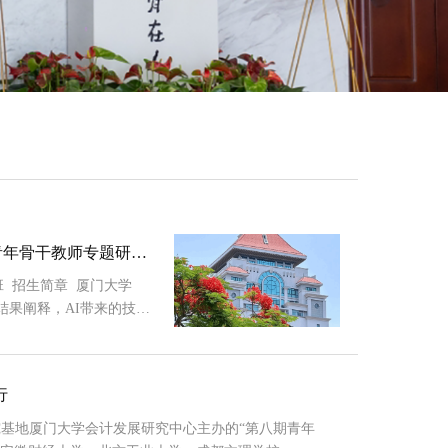
青年骨干教师专题研修
题研修班 招生简章 厦门大学
到结果阐释，AI带来的技术
的挑战不再只是“会不会
有数据无问题、有模型无
论。从案例设计到课堂互
行
工作的每一环节，...
研究基地厦门大学会计发展研究中心主办的“第八期青年