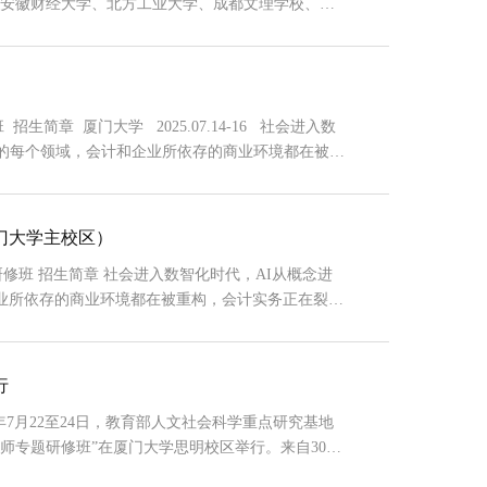
自安徽财经大学、北方工业大学、成都文理学校、池
学、广东财经大学、广东工业大学、广东外语外贸大
院、江苏工程职业技术学院、岭南师范学院、南京审
.
班 招生简章 厦门大学 2025.07.14-16 社会进入数
会的每个领域，会计和企业所依存的商业环境都在被重
加快捷的同时，也加剧会计研究的竞争。面对新环
还是遵从新范式，提出新的研究问题，逐步指向新的
...
厦门大学主校区）
入数智化时代，AI从概念进
业所依存的商业环境都在被重构，会计实务正在裂
和理论层面，都需要会计界面临新环境、提出新的范
，以更好地面对数智化时代的要求，也更好地面对“α
行
年7月22至24日，教育部人文社会科学重点研究基地
师专题研修班”在厦门大学思明校区举行。来自30余
学会计发展研究中心主任、《当代会计评论》主编刘峰