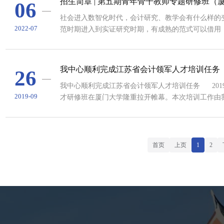
招生简章 | 第五期青年骨干教师专题研修班（
06
社会进入数智化时代，会计研究、教学会有什么样的
2022-07
范时期进入到实证研究时期，有成熟的范式可以借用
式转换的挑战，在研究方法和理论层面，都需要会计界
生，我们应该如何适应？这些问题，我们也没有答案
来厦门大学，我们一起来讨论，来“头脑风暴”...
我中心顺利完成江苏省会计领军人才培训任务
26
我中心顺利完成江苏省会计领军人才培训任务 201
2019-09
才研修班在厦门大学隆重拉开帷幕。本次培训工作由
为主题，安排了高规格、高品质的培训课程。🔺 
教授进行致辞。刘教授对本次前来参加培训的江苏省
学科和本次培训课程安排...
首页
上页
1
2